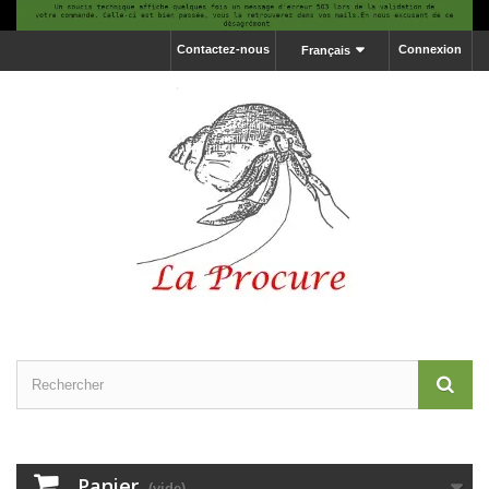
Contactez-nous
Connexion
Français
Panier
(vide)