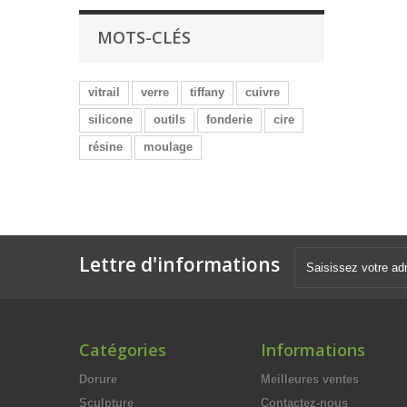
MOTS-CLÉS
vitrail
verre
tiffany
cuivre
silicone
outils
fonderie
cire
résine
moulage
Lettre d'informations
Catégories
Informations
Dorure
Meilleures ventes
Sculpture
Contactez-nous