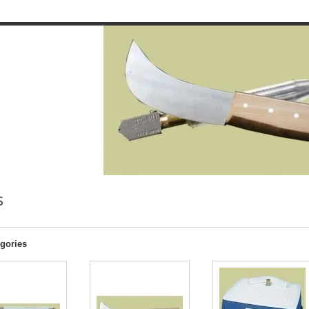
S
gories