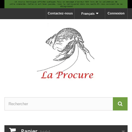
Contactez-nous
Connexion
Français
Panier
(vide)