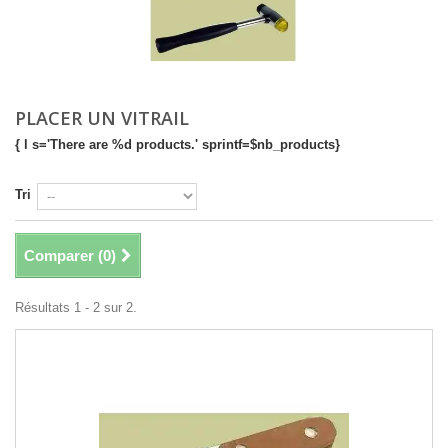
PLACER UN VITRAIL
{ l s='There are %d products.' sprintf=$nb_products}
Tri
Comparer (
0
)
Résultats 1 - 2 sur 2.