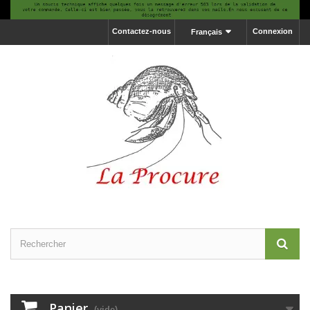
Contactez-nous
Connexion
Français
Panier
(vide)