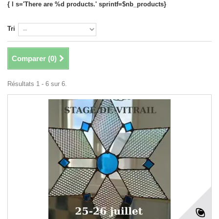
{ l s='There are %d products.' sprintf=$nb_products}
Tri
Comparer (
0
)
Résultats 1 - 6 sur 6.