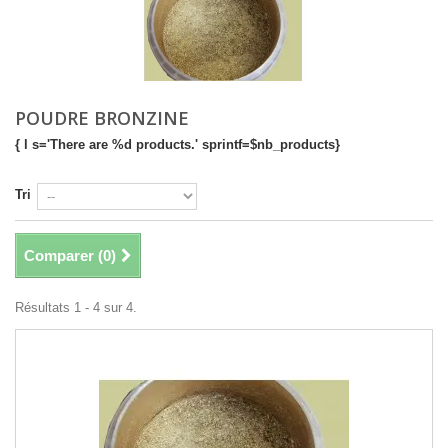
POUDRE BRONZINE
{ l s='There are %d products.' sprintf=$nb_products}
Tri
Comparer (
0
)
Résultats 1 - 4 sur 4.