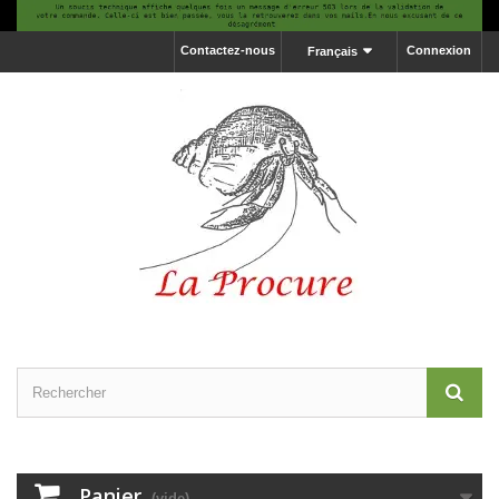
Contactez-nous
Connexion
Français
Panier
(vide)