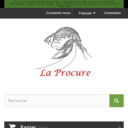
Contactez-nous
Connexion
Français
Panier
(vide)