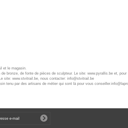
ail et le magasin.
on de bronze, de fonte de pièces de sculpteur. Le site:
www.pyrallis.be
et, pour
Le site:
www.stvitrail.be
, nous contacter:
info@stvitrail.be
sin tenu par des artisans de métier qui sont là pour vous conseiller.
info@lapr