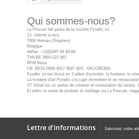
Qui sommes-nous?
La Procure fait partie de la société Pyrallis srl.
13, chemin à rocs
7060 Horrues (Soignies)
Belgique
tél/fax: +32(0)497 94 84 89
TVA BE 0893 021 887
RPM Mons
CB: BE54 0689 4017 9597 (BIC: GKCCBEBB)
Pyrallis srl est divisé en 3 pôles d'activités: la fonderie, le vitr
La fonderie d'art Pyrallis s'occupe d'entretien et de restaurati
ST Vitrail est un atelier de création et restauration de vitraux. 
Et enfin, la vente de produits et outillage via La Procure, maga
Lettre d'informations