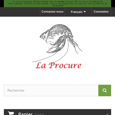
Contactez-nous
Connexion
Français
Panier
(vide)