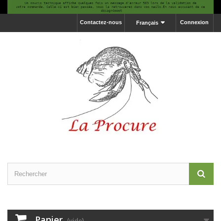
Contactez-nous
Connexion
Français
Panier
(vide)