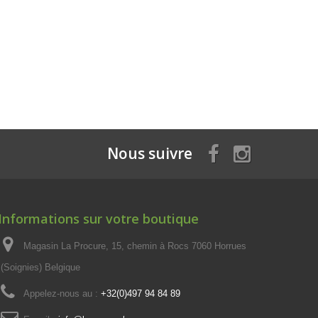
Nous suivre
Informations sur votre boutique
Magasin La Procure, 15, chemin à Rocs 7060 Horrues
(Soignies) Belgique
Appelez-nous au :
+32(0)497 94 84 89