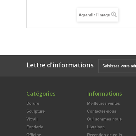
Agrandir l'image
Lettre d'informations
Catégories
Informations
Dorure
Meilleures ventes
Sculpture
Contactez-nous
Vitrail
Qui sommes nous
Fonderie
Livraison
Officine
Réception de colis