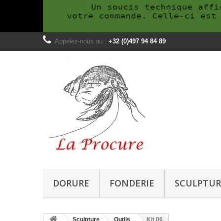
Appelez-nous au :
+32 (0)497 94 84 89
DORURE
FONDERIE
SCULPTUR
Sculpture
Outils
Kit 06